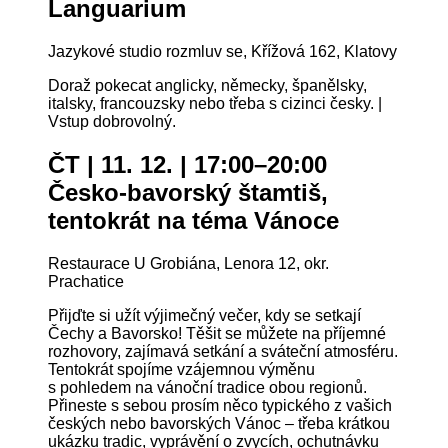
Languarium
Jazykové studio rozmluv se, Křížová 162, Klatovy
Doraž pokecat anglicky, německy, španělsky,
italsky, francouzsky nebo třeba s cizinci česky. |
Vstup dobrovolný.
ČT | 11. 12. | 17:00–20:00
Česko-bavorský štamtiš,
tentokrát na téma Vánoce
Restaurace U Grobiána, Lenora 12, okr.
Prachatice
Přijďte si užít výjimečný večer, kdy se setkají
Čechy a Bavorsko! Těšit se můžete na příjemné
rozhovory, zajímavá setkání a sváteční atmosféru.
Tentokrát spojíme vzájemnou výměnu
s pohledem na vánoční tradice obou regionů.
Přineste s sebou prosím něco typického z vašich
českých nebo bavorských Vánoc – třeba krátkou
ukázku tradic, vyprávění o zvycích, ochutnávku