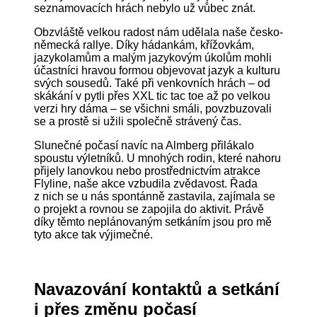
seznamovacích hrách nebylo už vůbec znát.
Obzvláště velkou radost nám udělala naše česko-
německá rallye. Díky hádankám, křížovkám,
jazykolamům a malým jazykovým úkolům mohli
účastníci hravou formou objevovat jazyk a kulturu
svých sousedů. Také při venkovních hrách – od
skákání v pytli přes XXL tic tac toe až po velkou
verzi hry dáma – se všichni smáli, povzbuzovali
se a prostě si užili společně strávený čas.
Slunečné počasí navíc na Almberg přilákalo
spoustu výletníků. U mnohých rodin, které nahoru
přijely lanovkou nebo prostřednictvím atrakce
Flyline, naše akce vzbudila zvědavost. Řada
z nich se u nás spontánně zastavila, zajímala se
o projekt a rovnou se zapojila do aktivit. Právě
díky těmto neplánovaným setkáním jsou pro mě
tyto akce tak výjimečné.
Navazování kontaktů a setkání
i přes změnu počasí