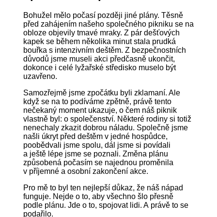
Bohužel mělo počasí později jiné plány. Těsně
před zahájením našeho společného pikniku se na
obloze objevily tmavé mraky. Z pár dešťových
kapek se během několika minut stala prudká
bouřka s intenzivním deštěm. Z bezpečnostních
důvodů jsme museli akci předčasně ukončit,
dokonce i celé lyžařské středisko muselo být
uzavřeno.
Samozřejmě jsme zpočátku byli zklamaní. Ale
když se na to podíváme zpětně, právě tento
nečekaný moment ukazuje, o čem náš piknik
vlastně byl: o společenství. Některé rodiny si totiž
nenechaly zkazit dobrou náladu. Společně jsme
našli úkryt před deštěm v jedné hospůdce,
poobědvali jsme spolu, dál jsme si povídali
a ještě lépe jsme se poznali. Změna plánu
způsobená počasím se najednou proměnila
v příjemné a osobní zakončení akce.
Pro mě to byl ten nejlepší důkaz, že náš nápad
funguje. Nejde o to, aby všechno šlo přesně
podle plánu. Jde o to, spojovat lidi. A právě to se
podařilo.