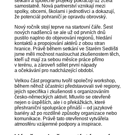
setkání a společné projekty pokračují už zcela
samostatně. Nová partnerství vznikají mezi
spolky, obcemi, školami i jednotlivci a dokazují,
že potenciál pohraničí je opravdu obrovský.
Nový ročník stojí teprve na startovní čáře. Šest
nových nadšenců se ale už od prvních dnů
pustilo naplno do objevování regionů, hledání
kontaktů a propojování aktérů z obou stran
hranice. Právě během setkání ve Starém Sedlišti
jsme měli možnost naslouchat zkušenostem těch,
kteří už mají za sebou měsíce práce přímo
v terénu, a zároveň sdílet první nápady
a očekávání pro nadcházející období.
Velkou část programu tvořil společný workshop,
během něhož účastníci představovali své regiony,
jejich specifika i zkušenosti s organizováním
česko-německých aktivit. Mluvilo se otevřeně
nejen o úspěších, ale i o překážkách, které
přeshraniční spolupráce přináší – od jazykové
bariéry až po rozdílné způsoby organizace nebo
komunikace. Právě tato otevřenost vytvářela
atmosféru vzájemné podpory a inspirace.