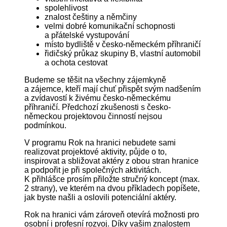
spolehlivost
znalost češtiny a němčiny
velmi dobré komunikační schopnosti
a přátelské vystupování
místo bydliště v česko-německém příhraničí
řidičský průkaz skupiny B, vlastní automobil
a ochota cestovat
Budeme se těšit na všechny zájemkyně
a zájemce, kteří mají chuť přispět svým nadšením
a zvídavostí k živému česko-německému
příhraničí. Předchozí zkušenosti s česko-
německou projektovou činností nejsou
podmínkou.
V programu Rok na hranici nebudete sami
realizovat projektové aktivity, půjde o to,
inspirovat a sbližovat aktéry z obou stran hranice
a podpořit je při společných aktivitách.
K přihlášce prosím přiložte stručný koncept (max.
2 strany), ve kterém na dvou příkladech popíšete,
jak byste našli a oslovili potenciální aktéry.
Rok na hranici vám zároveň otevírá možnosti pro
osobní i profesní rozvoj. Díky vašim znalostem