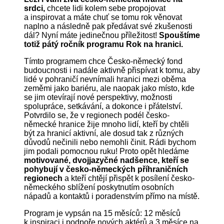
srdci,
chcete lidi kolem sebe propojovat
a inspirovat a máte chuť se tomu rok věnovat
naplno a následně pak předávat své zkušenosti
dál? Nyní máte jedinečnou příležitost!
Spouštíme
totiž pátý ročník programu Rok na hranici.
Tímto programem chce Česko-německý fond
budoucnosti i nadále aktivně přispívat k tomu, aby
lidé v pohraničí nevnímali hranici mezi oběma
zeměmi jako bariéru, ale naopak jako místo, kde
se jim otevírají nové perspektivy, možnosti
spolupráce, setkávání, a dokonce i přátelství.
Potvrdilo se, že v regionech podél česko-
německé hranice žije mnoho lidí, kteří by chtěli
být za hranicí aktivní, ale dosud tak z různých
důvodů nečinili nebo nemohli činit. Rádi bychom
jim podali pomocnou ruku! Proto opět hledáme
motivované, dvojjazyčné nadšence, kteří se
pohybují v česko-německých příhraničních
regionech
a kteří chtějí přispět k posílení česko-
německého sblížení poskytnutím osobních
nápadů a kontaktů i poradenstvím přímo na místě.
Program je vypsán na 15 měsíců: 12 měsíců
k inspiraci i podpoře nových aktérů a 3 měsíce na