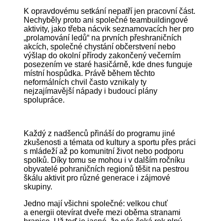
K opravdovému setkání nepatří jen pracovní část.
Nechyběly proto ani společné teambuildingové
aktivity, jako třeba nácvik seznamovacích her pro
„prolamování ledů“ na prvních přeshraničních
akcích, společné chystání občerstvení nebo
výšlap do okolní přírody zakončený večerním
posezením ve staré hasičárně, kde dnes funguje
místní hospůdka. Právě během těchto
neformálních chvil často vznikaly ty
nejzajímavější nápady i budoucí plány
spolupráce.
Každý z nadšenců přináší do programu jiné
zkušenosti a témata od kultury a sportu přes práci
s mládeží až po komunitní život nebo podporu
spolků. Díky tomu se mohou i v dalším ročníku
obyvatelé pohraničních regionů těšit na pestrou
škálu aktivit pro různé generace i zájmové
skupiny.
Jedno mají všichni společné: velkou chuť
a energii otevírat dveře mezi oběma stranami