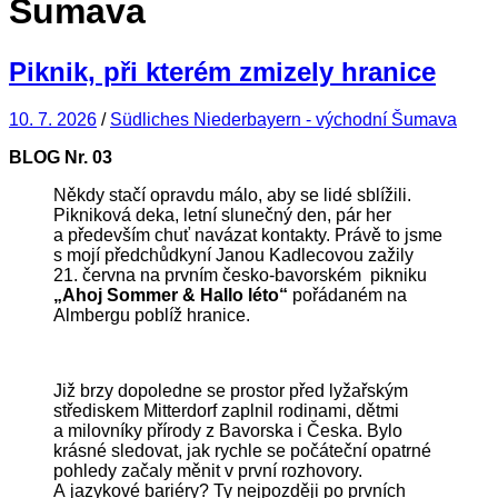
Šumava
Piknik, při kterém zmizely hranice
10. 7. 2026
/
Südliches Niederbayern - východní Šumava
BLOG Nr.
03
Někdy stačí opravdu málo, aby se lidé sblížili.
Pikniková deka, letní slunečný den, pár her
a především chuť navázat kontakty. Právě to jsme
s mojí předchůdkyní Janou Kadlecovou zažily
21. června na prvním česko-bavorském pikniku
„Ahoj Sommer & Hallo léto“
pořádaném na
Almbergu poblíž hranice.
Již brzy dopoledne se prostor před lyžařským
střediskem Mitterdorf zaplnil rodinami, dětmi
a milovníky přírody z Bavorska i Česka. Bylo
krásné sledovat, jak rychle se počáteční opatrné
pohledy začaly měnit v první rozhovory.
A jazykové bariéry? Ty nejpozději po prvních