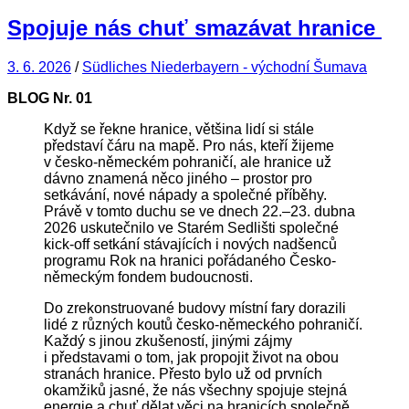
Spojuje nás chuť smazávat hranice
3. 6. 2026
/
Südliches Niederbayern - východní Šumava
BLOG Nr.
01
Když se řekne hranice, většina lidí si stále
představí čáru na mapě. Pro nás, kteří žijeme
v česko-německém pohraničí, ale hranice už
dávno znamená něco jiného – prostor pro
setkávání, nové nápady a společné příběhy.
Právě v tomto duchu se ve dnech 22.–23. dubna
2026 uskutečnilo ve Starém Sedlišti společné
kick-off setkání stávajících i nových nadšenců
programu Rok na hranici pořádaného Česko-
německým fondem budoucnosti.
Do zrekonstruované budovy místní fary dorazili
lidé z různých koutů česko-německého pohraničí.
Každý s jinou zkušeností, jinými zájmy
i představami o tom, jak propojit život na obou
stranách hranice. Přesto bylo už od prvních
okamžiků jasné, že nás všechny spojuje stejná
energie a chuť dělat věci na hranicích společně.