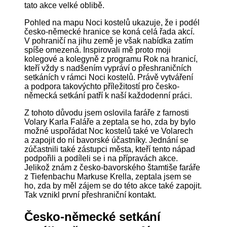
tato akce velké oblibě.
Pohled na mapu Noci kostelů ukazuje, že i podél
česko-německé hranice se koná celá řada akcí.
V pohraničí na jihu země je však nabídka zatím
spíše omezená. Inspirovali mě proto moji
kolegové a kolegyně z programu Rok na hranicí,
kteří vždy s nadšením vypráví o přeshraničních
setkáních v rámci Noci kostelů. Právě vytváření
a podpora takovýchto příležitostí pro česko-
německá setkání patří k naší každodenní práci.
Z tohoto důvodu jsem oslovila faráře z farnosti
Volary Karla Faláře a zeptala se ho, zda by bylo
možné uspořádat Noc kostelů také ve Volarech
a zapojit do ní bavorské účastníky. Jednání se
zúčastnili také zástupci města, kteří tento nápad
podpořili a podíleli se i na přípravách akce.
Jelikož znám z česko-bavorského štamtiše faráře
z Tiefenbachu Markuse Krella, zeptala jsem se
ho, zda by měl zájem se do této akce také zapojit.
Tak vznikl první přeshraniční kontakt.
Česko-německé setkání