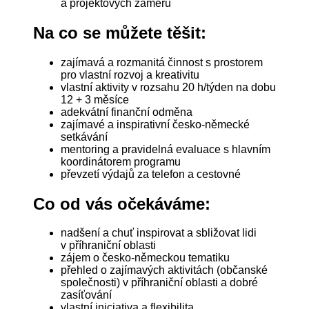
a projektových záměrů
Na co se můžete těšit:
zajímavá a rozmanitá činnost s prostorem
pro vlastní rozvoj a kreativitu
vlastní aktivity v rozsahu 20 h/týden na dobu
12 + 3 měsíce
adekvátní finanční odměna
zajímavé a inspirativní česko-německé
setkávání
mentoring a pravidelná evaluace s hlavním
koordinátorem programu
převzetí výdajů za telefon a cestovné
Co od vás očekáváme:
nadšení a chuť inspirovat a sbližovat lidi
v příhraniční oblasti
zájem o česko-německou tematiku
přehled o zajímavých aktivitách (občanské
společnosti) v příhraniční oblasti a dobré
zasíťování
vlastní iniciativa a flexibilita