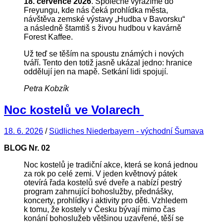
18. července 2026
. Společně vyrazíme do
Freyungu, kde nás čeká prohlídka města,
návštěva zemské výstavy „Hudba v Bavorsku“
a následně štamtiš s živou hudbou v kavárně
Forest Kaffee.
Už teď se těším na spoustu známých i nových
tváří. Tento den totiž jasně ukázal jedno: hranice
oddělují jen na mapě. Setkání lidi spojují.
Petra Kobzík
Noc kostelů ve Volarech
18. 6. 2026
/
Südliches Niederbayern - východní Šumava
BLOG Nr.
02
Noc kostelů je tradiční akce, která se koná jednou
za rok po celé zemi. V jeden květnový pátek
otevírá řada kostelů své dveře a nabízí pestrý
program zahrnující bohoslužby, přednášky,
koncerty, prohlídky i aktivity pro děti. Vzhledem
k tomu, že kostely v Česku bývají mimo čas
konání bohoslužeb většinou uzavřené, těší se