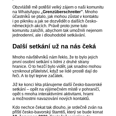
Obzvláště mě potěšil velký zájem o naši komunitu
na WhatsAppu
„Grenzüberschreiter“
. Mnoho
účastníků se ptalo, jak mohou zůstat v kontaktu
i po pikniku a jak se dozvědět o dalších česko-
německých akcích. Právě proto jsme tuto
komunitu založili, abychom tak umožnili nejenom
jednodenní, ale i dlouhodobé setkávání.
Další setkání už na nás čeká
Mnoho návštěvníků nám řeklo, že to bylo jejich
první osobní setkání s lidmi z druhé strany
hranice. O to hezčí bylo vidět, jak snadno mohou
vzniknout přátelství, když se lidé prostě dají do
řeči. A to byl teprve začátek.
Již ke konci léta plánujeme další česko-bavorské
setkání – opět na výjimečném místě v pohraničí,
opět s mnoha interaktivními aktivitami, hrami
a možnostmi navazování nových kontaktů.
Kdo nechce čekat tak dlouho, je srdečně zván na
příští česko-bavorský štamtiš, který se bude konat