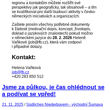
regionu a kontaktům můžete rozšířit své
perspektivy jak geograficky, tak obsahově – a tím
se kvalifikovat pro další budoucí aktivity v česko-
německých iniciativách a organizacích.
Zašlete prosím všechny potřebné dokumenty
k žádosti (motivační dopis, koncept, životopis,
doklad o jazykových znalostech) pokud možno
v německém jazyce do
28. 2. 2026
Heleně
Vaňkové (job@fb.cz), která vám zodpoví
i případné dotazy.
Kontakt:
Helena Vaňková
job@fb.cz
+420 283 850 512
Jsme za půlkou, je čas ohlédnout se
a podívat se vpřed!
21. 11. 2025
/
Südliches Niederbayern - východní Šumava