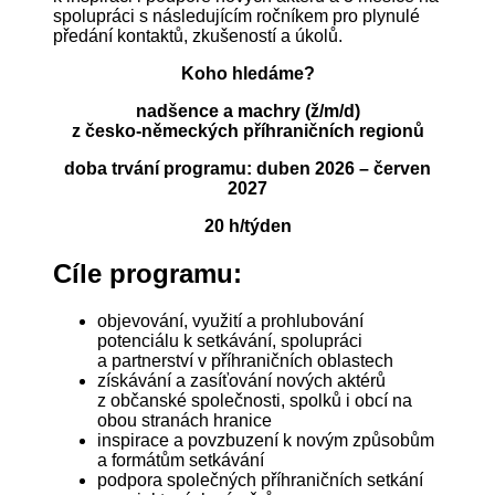
spolupráci s následujícím ročníkem pro plynulé
předání kontaktů, zkušeností a úkolů.
Koho hledáme?
nadšence a machry (ž/m/d)
z česko-německých příhraničních regionů
doba trvání programu: duben 2026 – červen
2027
20 h/týden
Cíle programu:
objevování, využití a prohlubování
potenciálu k setkávání, spolupráci
a partnerství v příhraničních oblastech
získávání a zasíťování nových aktérů
z občanské společnosti, spolků i obcí na
obou stranách hranice
inspirace a povzbuzení k novým způsobům
a formátům setkávání
podpora společných příhraničních setkání