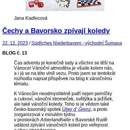
Jana Kadlecová
Čechy a Bavorsko zpívají koledy
22. 12. 2023
/
Südliches Niederbayern - východní Šumava
BLOG č. 13
Čas adventu je konečně tady a všichni se těší na
Vánoce! Vánoční atmosféra je všude kolem nás,
a i já se na této vlně vezu. Proto jsem se tentokrát
rozhodla napsat příspěvek na blog k vánočnímu
tématu.
K Vánocům neodmyslitelně patří nejen perníčky
a cukroví, vánoční stromeček, světýlka a ježíšek,
ale také vánoční koledy. Toho si je vědom také
česko-bavorský spolek
Über d‘ Grenz
, a proto
zorganizoval v minulém týdnu
v prostorách
Arberlandhalle
v Bavorské Rudě
událost zpívání vánočních koled pro veřejnost