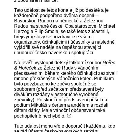
z obou stran hranice.
Tato událost se letos konala již po desáté a je
každoročně podpořena dvěma obcemi –
Bavorskou Rudou na německé a Železnou
Rudou na straně české. Oba starostové, Michael
Herzog a Filip Smola, se také letos zúčastnili,
hřejivými slovy se pozdravili se všemi
organizátory, účinkujícími i účastníky a následně
vyjádřili své naděje na úspěšnou stávající
i budoucí česko-bavorskou spolupráci.
Na jevišti vystoupil dětský folklorní soubor
Hořec
& Hořeček
ze Železné Rudy s vánočním
představením, během kterého účinkující zazpívali
mnoho překrásných Vánočních koled. Publikum
bylo povzbuzeno ke zpěvu společně se
souborem (před začátkem představení byly
divákům rozdány vlastnoručně vyrobené
zpěvníky). Po skončení představení přišel na
podium Mikuláš s čertem a andělem a rozdali
dětem dárky. Malé vánoční občerstvení také
pochopitelně nechybělo. 😊
Tuto událost mohu vřele doporučit každému, kdo
se rád účastní česko-bavorských setkání,