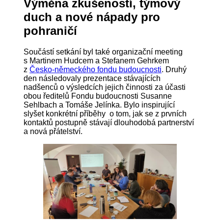
Výměna zkušeností, týmový
duch a nové nápady pro
pohraničí
Součástí setkání byl také organizační meeting
s Martinem Hudcem a Stefanem Gehrkem
z
Česko-německého fondu budoucnosti
. Druhý
den následovaly prezentace stávajících
nadšenců o výsledcích jejich činnosti za účasti
obou ředitelů Fondu budoucnosti Susanne
Sehlbach a Tomáše Jelínka. Bylo inspirující
slyšet konkrétní příběhy o tom, jak se z prvních
kontaktů postupně stávají dlouhodobá partnerství
a nová přátelství.