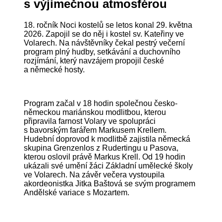
s výjimečnou atmosférou
18. ročník Noci kostelů se letos konal 29. května
2026. Zapojil se do něj i kostel sv. Kateřiny ve
Volarech. Na návštěvníky čekal pestrý večerní
program plný hudby, setkávání a duchovního
rozjímání, který navzájem propojil české
a německé hosty.
Program začal v 18 hodin společnou česko-
německou mariánskou modlitbou, kterou
připravila farnost Volary ve spolupráci
s bavorským farářem Markusem Krellem.
Hudební doprovod k modlitbě zajistila německá
skupina Grenzenlos z Rudertingu u Pasova,
kterou oslovil právě Markus Krell. Od 19 hodin
ukázali své umění žáci Základní umělecké školy
ve Volarech. Na závěr večera vystoupila
akordeonistka Jitka Baštová se svým programem
Andělské variace s Mozartem.