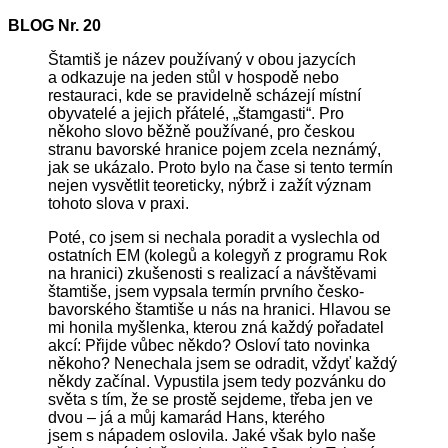
BLOG Nr.
20
Štamtiš je název používaný v obou jazycích
a odkazuje na jeden stůl v hospodě nebo
restauraci, kde se pravidelně scházejí místní
obyvatelé a jejich přátelé, „štamgasti“. Pro
někoho slovo běžně používané, pro českou
stranu bavorské hranice pojem zcela neznámý,
jak se ukázalo. Proto bylo na čase si tento termín
nejen vysvětlit teoreticky, nýbrž i zažít význam
tohoto slova v praxi.
Poté, co jsem si nechala poradit a vyslechla od
ostatních EM (kolegů a kolegyň z programu Rok
na hranici) zkušenosti s realizací a návštěvami
štamtiše, jsem vypsala termín prvního česko-
bavorského štamtiše u nás na hranici. Hlavou se
mi honila myšlenka, kterou zná každý pořadatel
akcí: Přijde vůbec někdo? Osloví tato novinka
někoho? Nenechala jsem se odradit, vždyť každý
někdy začínal. Vypustila jsem tedy pozvánku do
světa s tím, že se prostě sejdeme, třeba jen ve
dvou – já a můj kamarád Hans, kterého
jsem s nápadem oslovila. Jaké však bylo naše