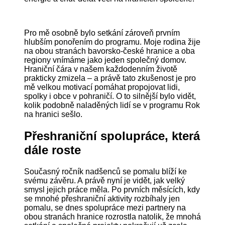
Pro mě osobně bylo setkání zároveň prvním
hlubším ponořením do programu. Moje rodina žije
na obou stranách bavorsko-české hranice a oba
regiony vnímáme jako jeden společný domov.
Hraniční čára v našem každodenním životě
prakticky zmizela – a právě tato zkušenost je pro
mě velkou motivací pomáhat propojovat lidi,
spolky i obce v pohraničí. O to silnější bylo vidět,
kolik podobně naladěných lidí se v programu Rok
na hranici sešlo.
Přeshraniční spolupráce, která
dále roste
Současný ročník nadšenců se pomalu blíží ke
svému závěru. A právě nyní je vidět, jak velký
smysl jejich práce měla. Po prvních měsících, kdy
se mnohé přeshraniční aktivity rozbíhaly jen
pomalu, se dnes spolupráce mezi partnery na
obou stranách hranice rozrostla natolik, že mnohá