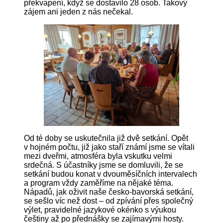
překvapení, když se dostavilo 28 osob. Takový
zájem ani jeden z nás nečekal.
Od té doby se uskutečnila již dvě setkání. Opět
v hojném počtu, již jako staří známí jsme se vítali
mezi dveřmi, atmosféra byla vskutku velmi
srdečná. S účastníky jsme se domluvili, že se
setkání budou konat v dvouměsíčních intervalech
a program vždy zaměříme na nějaké téma.
Nápadů, jak oživit naše česko-bavorská setkání,
se sešlo víc než dost – od zpívání přes společný
výlet, pravidelné jazykové okénko s výukou
češtiny až po přednášky se zajímavými hosty.