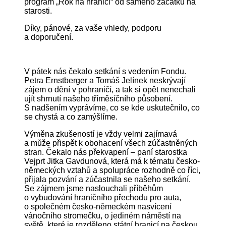
program „Rok na hranici“ od samého začátku na
starosti.
Díky, pánové, za vaše vhledy, podporu
a doporučení.
V pátek nás čekalo setkání s vedením Fondu.
Petra Ernstberger a Tomáš Jelínek neskrývají
zájem o dění v pohraničí, a tak si opět nenechali
ujít shrnutí našeho tříměsíčního působení.
S nadšením vyprávíme, co se kde uskutečnilo, co
se chystá a co zamýšlíme.
Výměna zkušeností je vždy velmi zajímavá
a může přispět k obohacení všech zúčastněných
stran. Čekalo nás překvapení – paní starostka
Vejprt Jitka Gavdunová, která má k tématu česko-
německých vztahů a spolupráce rozhodně co říci,
přijala pozvání a zúčastnila se našeho setkání.
Se zájmem jsme naslouchali příběhům
o vybudování hraničního přechodu pro auta,
o společném česko-německém nasvícení
vánočního stromečku, o jediném náměstí na
světě, které je rozděleno státní hranicí na českou