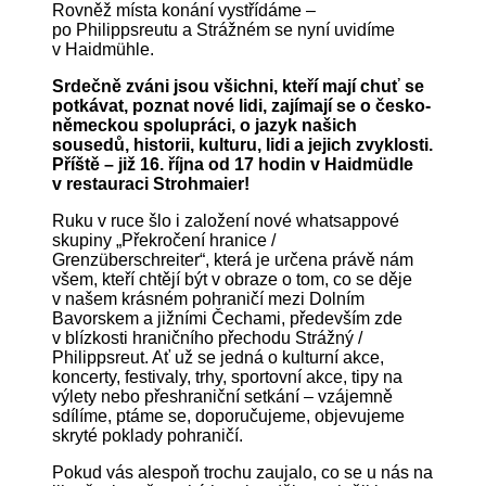
Rovněž místa konání vystřídáme –
po Philippsreutu a Strážném se nyní uvidíme
v Haidmühle.
Srdečně zváni jsou všichni, kteří mají chuť se
potkávat, poznat nové lidi, zajímají se o česko-
německou spolupráci, o jazyk našich
sousedů, historii, kulturu, lidi a jejich zvyklosti.
Příště – již 16. října od 17 hodin v Haidmüdle
v restauraci Strohmaier!
Ruku v ruce šlo i založení nové whatsappové
skupiny „Překročení hranice /
Grenzüberschreiter“, která je určena právě nám
všem, kteří chtějí být v obraze o tom, co se děje
v našem krásném pohraničí mezi Dolním
Bavorskem a jižními Čechami, především zde
v blízkosti hraničního přechodu Strážný /
Philippsreut. Ať už se jedná o kulturní akce,
koncerty, festivaly, trhy, sportovní akce, tipy na
výlety nebo přeshraniční setkání – vzájemně
sdílíme, ptáme se, doporučujeme, objevujeme
skryté poklady pohraničí.
Pokud vás alespoň trochu zaujalo, co se u nás na