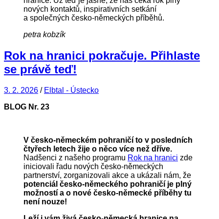
hranice. Už teď je jasné, že nás čeká rok plný
nových kontaktů, inspirativních setkání
a společných česko-německých příběhů.
petra kobzík
Rok na hranici pokračuje. Přihlaste
se právě teď!
3. 2. 2026
/
Elbtal - Ústecko
BLOG Nr.
23
V česko-německém pohraničí to v posledních
čtyřech letech žije o něco více než dříve.
Nadšenci z našeho programu
Rok na hranici
zde
iniciovali řadu nových česko-německých
partnerství, zorganizovali akce a ukázali nám, že
potenciál česko-německého pohraničí je plný
možností a o nové česko-německé příběhy tu
není nouze!
Leží i vám živá česko-německá hranice na