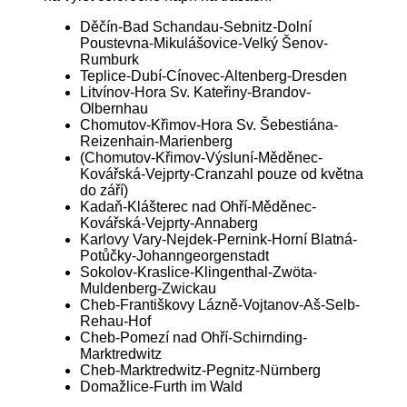
Děčín-Bad Schandau-Sebnitz-Dolní
Poustevna-Mikulášovice-Velký Šenov-
Rumburk
Teplice-Dubí-Cínovec-Altenberg-Dresden
Litvínov-Hora Sv. Kateřiny-Brandov-
Olbernhau
Chomutov-Křimov-Hora Sv. Šebestiána-
Reizenhain-Marienberg
(Chomutov-Křimov-Výsluní-Měděnec-
Kovářská-Vejprty-Cranzahl pouze od května
do září)
Kadaň-Klášterec nad Ohří-Měděnec-
Kovářská-Vejprty-Annaberg
Karlovy Vary-Nejdek-Pernink-Horní Blatná-
Potůčky-Johanngeorgenstadt
Sokolov-Kraslice-Klingenthal-Zwöta-
Muldenberg-Zwickau
Cheb-Františkovy Lázně-Vojtanov-Aš-Selb-
Rehau-Hof
Cheb-Pomezí nad Ohří-Schirnding-
Marktredwitz
Cheb-Marktredwitz-Pegnitz-Nürnberg
Domažlice-Furth im Wald