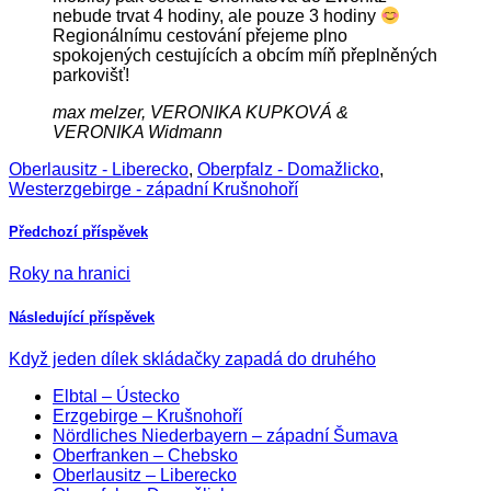
nebude trvat 4 hodiny, ale pouze 3 hodiny
Regionálnímu cestování přejeme plno
spokojených cestujících a obcím míň přeplněných
parkovišť!
max melzer, VERONIKA KUPKOVÁ &
VERONIKA Widmann
Oberlausitz - Liberecko
,
Oberpfalz - Domažlicko
,
Westerzgebirge - západní Krušnohoří
Předchozí příspěvek
Roky na hranici
Následující příspěvek
Když jeden dílek skládačky zapadá do druhého
Elbtal – Ústecko
Erzgebirge – Krušnohoří
Nördliches Niederbayern – západní Šumava
Oberfranken – Chebsko
Oberlausitz – Liberecko