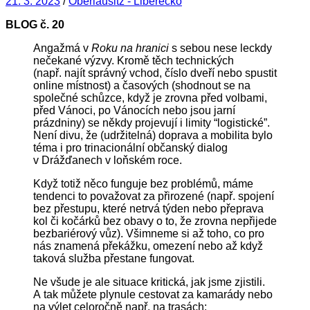
21. 3. 2023
/
Oberlausitz - Liberecko
BLOG č. 20
Angažmá v
Roku na hranici
s sebou nese leckdy
nečekané výzvy. Kromě těch technických
(např. najít správný vchod, číslo dveří nebo spustit
online místnost) a časových (shodnout se na
společné schůzce, když je zrovna před volbami,
před Vánoci, po Vánocích nebo jsou jarní
prázdniny) se někdy projevují i limity “logistické”.
Není divu, že (udržitelná) doprava a mobilita bylo
téma i pro trinacionální občanský dialog
v Drážďanech v loňském roce.
Když totiž něco funguje bez problémů, máme
tendenci to považovat za přirozené (např. spojení
bez přestupu, které netrvá týden nebo přeprava
kol či kočárků bez obavy o to, že zrovna nepřijede
bezbariérový vůz). Všimneme si až toho, co pro
nás znamená překážku, omezení nebo až když
taková služba přestane fungovat.
Ne všude je ale situace kritická, jak jsme zjistili.
A tak můžete plynule cestovat za kamarády nebo
na výlet celoročně např. na trasách: