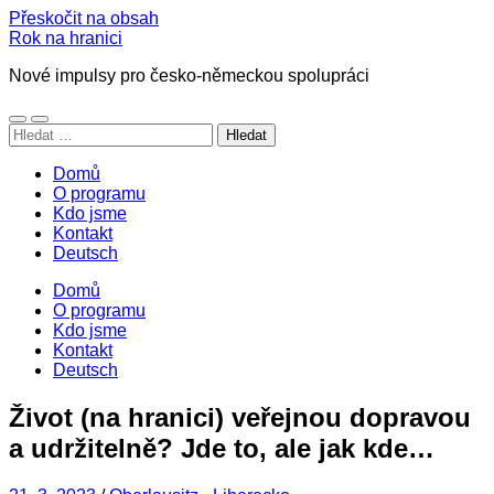
Přeskočit na obsah
Rok na hranici
Nové impulsy pro česko-německou spolupráci
Přepnout
Přepnout
Vyhledávání
mobilní
vyhledávací
menu
pole
Domů
O programu
Kdo jsme
Kontakt
Deutsch
Domů
O programu
Kdo jsme
Kontakt
Deutsch
Život (na hranici) veřejnou dopravou
a udržitelně? Jde to, ale jak kde…