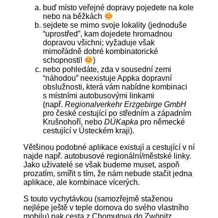
buď místo veřejné dopravy pojedete na kole
nebo na běžkách
sejdete se mimo svoje lokality (jednoduše
“uprostřed”, kam dojedete hromadnou
dopravou všichni; vyžaduje však
mimořádně dobré kombinatorické
schopnosti!
)
nebo pohledáte, zda v sousední zemi
“náhodou” neexistuje Appka dopravní
obslužnosti, která vám nabídne kombinaci
s místními autobusovými linkami
(např.
Regionalverkehr Erzgebirge
GmbH
pro české cestující po středním a západním
Krušnohoří, nebo
DÚKapka
pro německé
cestující v Ústeckém kraji).
Většinou podobné aplikace existují a cestující v ní
najde např. autobusové regionální/městské linky.
Jako uživatelé se však budeme muset, aspoň
prozatím, smířit s tím, že nám nebude stačit jedna
aplikace, ale kombinace vícerých.
S touto vychytávkou (samozřejmě staženou
nejlépe ještě v teple domova do svého vlastního
mobilu) pak cesta z Chomutova do Zwönitz