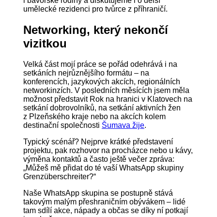
i bavorské rodiny a diskutujeme i o delší
umělecké rezidenci pro tvůrce z příhraničí.
Networking, který nekončí
vizitkou
Velká část mojí práce se pořád odehrává i na
setkáních nejrůznějšího formátu – na
konferencích, jazykových akcích, regionálních
networkinzích. V posledních měsících jsem měla
možnost představit Rok na hranici v Klatovech na
setkání dobrovolníků, na setkání aktivních žen
z Plzeňského kraje nebo na akcích kolem
destinační společnosti
Šumava žije
.
Typický scénář? Nejprve krátké představení
projektu, pak rozhovor na procházce nebo u kávy,
výměna kontaktů a často ještě večer zpráva:
„Můžeš mě přidat do té vaší WhatsApp skupiny
Grenzüberschreiter?“
Naše WhatsApp skupina se postupně stává
takovým malým přeshraničním obývákem – lidé
tam sdílí akce, nápady a občas se díky ní potkají