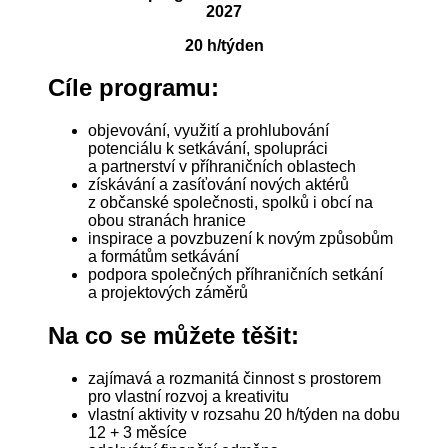
2027
20 h/týden
Cíle programu:
objevování, využití a prohlubování
potenciálu k setkávání, spolupráci
a partnerství v příhraničních oblastech
získávání a zasíťování nových aktérů
z občanské společnosti, spolků i obcí na
obou stranách hranice
inspirace a povzbuzení k novým způsobům
a formátům setkávání
podpora společných příhraničních setkání
a projektových záměrů
Na co se můžete těšit:
zajímavá a rozmanitá činnost s prostorem
pro vlastní rozvoj a kreativitu
vlastní aktivity v rozsahu 20 h/týden na dobu
12 + 3 měsíce