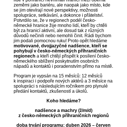
zeměmi jako bariéru, ale naopak jako místo, kde
se jim otevírají nové perspektivy, možnosti
spolupráce, setkávání, a dokonce i přátelství.
Potvrdilo se, že v regionech podél česko-
německé hranice žije mnoho lidí, kteří by chtěli
být za hranicí aktivní, ale dosud tak z různých
důvodů nečinili nebo nemohli činit. Rádi bychom
jim podali pomocnou ruku! Proto opět hledáme
motivované, dvojjazyčné nadšence, kteří se
pohybují v česko-německých příhraničních
regionech
a kteří chtějí přispět k posílení česko-
německého sblížení poskytnutím osobních
nápadů a kontaktů i poradenstvím přímo na místě.
Program je vypsán na 15 měsíců: 12 měsíců
k inspiraci i podpoře nových aktérů a 3 měsíce na
spolupráci s následujícím ročníkem pro plynulé
předání kontaktů, zkušeností a úkolů.
Koho hledáme?
nadšence a machry (ž/m/d)
z česko-německých příhraničních regionů
doba trvání programu: duben 2026 – červen