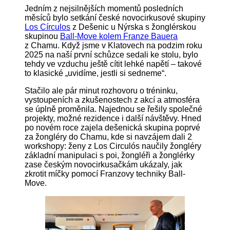
Jedním z nejsilnějších momentů posledních
měsíců bylo setkání české novocirkusové skupiny
Los Círculos
z Dešenic u Nýrska s žonglérskou
skupinou
Ball-Move kolem Franze Bauera
z Chamu. Když jsme v Klatovech na podzim roku
2025 na naší první schůzce sedali ke stolu, bylo
tehdy ve vzduchu ještě cítit lehké napětí – takové
to klasické „uvidíme, jestli si sedneme“.
Stačilo ale pár minut rozhovoru o tréninku,
vystoupeních a zkušenostech z akcí a atmosféra
se úplně proměnila. Najednou se řešily společné
projekty, možné rezidence i další návštěvy. Hned
po novém roce zajela dešenická skupina poprvé
za žongléry do Chamu, kde si navzájem dali 2
workshopy: ženy z Los Circulós naučily žongléry
základní manipulaci s poi, žongléři a žonglérky
zase českým novocirkusačkám ukázaly, jak
zkrotit míčky pomocí Franzovy techniky Ball-
Move.