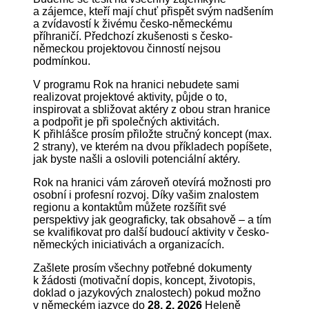
a zájemce, kteří mají chuť přispět svým nadšením
a zvídavostí k živému česko-německému
příhraničí. Předchozí zkušenosti s česko-
německou projektovou činností nejsou
podmínkou.
V programu Rok na hranici nebudete sami
realizovat projektové aktivity, půjde o to,
inspirovat a sbližovat aktéry z obou stran hranice
a podpořit je při společných aktivitách.
K přihlášce prosím přiložte stručný koncept (max.
2 strany), ve kterém na dvou příkladech popíšete,
jak byste našli a oslovili potenciální aktéry.
Rok na hranici vám zároveň otevírá možnosti pro
osobní i profesní rozvoj. Díky vašim znalostem
regionu a kontaktům můžete rozšířit své
perspektivy jak geograficky, tak obsahově – a tím
se kvalifikovat pro další budoucí aktivity v česko-
německých iniciativách a organizacích.
Zašlete prosím všechny potřebné dokumenty
k žádosti (motivační dopis, koncept, životopis,
doklad o jazykových znalostech) pokud možno
v německém jazyce do
28. 2. 2026
Heleně