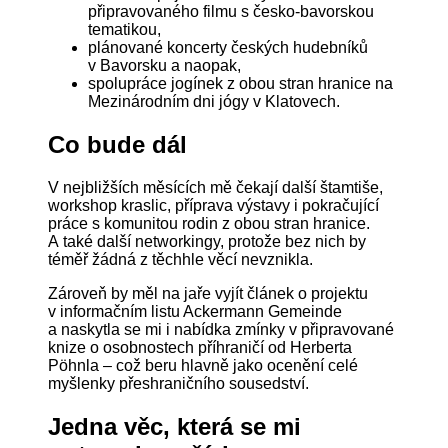
připravovaného filmu s česko-bavorskou
tematikou,
plánované koncerty českých hudebníků
v Bavorsku a naopak,
spolupráce jogínek z obou stran hranice na
Mezinárodním dni jógy v Klatovech.
Co bude dál
V nejbližších měsících mě čekají další štamtiše,
workshop kraslic, příprava výstavy i pokračující
práce s komunitou rodin z obou stran hranice.
A také další networkingy, protože bez nich by
téměř žádná z těchhle věcí nevznikla.
Zároveň by měl na jaře vyjít článek o projektu
v informačním listu Ackermann Gemeinde
a naskytla se mi i nabídka zmínky v připravované
knize o osobnostech příhraničí od Herberta
Pöhnla – což beru hlavně jako ocenění celé
myšlenky přeshraničního sousedství.
Jedna věc, která se mi