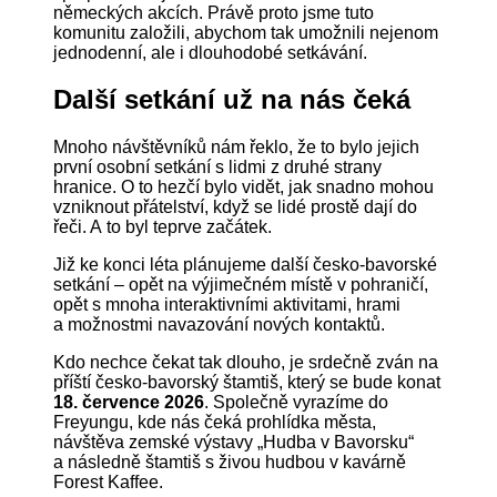
německých akcích. Právě proto jsme tuto
komunitu založili, abychom tak umožnili nejenom
jednodenní, ale i dlouhodobé setkávání.
Další setkání už na nás čeká
Mnoho návštěvníků nám řeklo, že to bylo jejich
první osobní setkání s lidmi z druhé strany
hranice. O to hezčí bylo vidět, jak snadno mohou
vzniknout přátelství, když se lidé prostě dají do
řeči. A to byl teprve začátek.
Již ke konci léta plánujeme další česko-bavorské
setkání – opět na výjimečném místě v pohraničí,
opět s mnoha interaktivními aktivitami, hrami
a možnostmi navazování nových kontaktů.
Kdo nechce čekat tak dlouho, je srdečně zván na
příští česko-bavorský štamtiš, který se bude konat
18. července 2026
. Společně vyrazíme do
Freyungu, kde nás čeká prohlídka města,
návštěva zemské výstavy „Hudba v Bavorsku“
a následně štamtiš s živou hudbou v kavárně
Forest Kaffee.