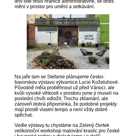
dřív lidé řešili hranice administrativně, se dnes
mění v prostor pro umění a setkávání.
Na jaře tam se Stefanie plánujeme česko-
bavorskou výstavu výtvarnice Lucie Koželuhové.
Původně měla proběhnout už před Vánoci, ale
kvůli vysoké vlhkosti v prostoru jsme ji museli na
poslední chvíli odložit. Trochu zklamání, ale
zároveň dobrá připomínka, že podobné projekty
mají prostě vlastní tempo a není vždy dobré
spěchat.
Vedle výstavy tu chystáme na Zelený čtvrtek
velikonoční workshop malování kraslic pro české