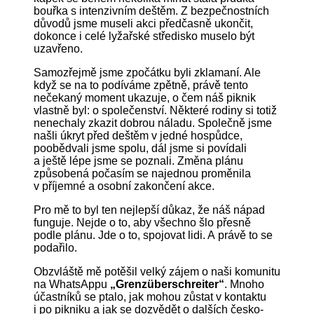
bouřka s intenzivním deštěm. Z bezpečnostních
důvodů jsme museli akci předčasně ukončit,
dokonce i celé lyžařské středisko muselo být
uzavřeno.
Samozřejmě jsme zpočátku byli zklamaní. Ale
když se na to podíváme zpětně, právě tento
nečekaný moment ukazuje, o čem náš piknik
vlastně byl: o společenství. Některé rodiny si totiž
nenechaly zkazit dobrou náladu. Společně jsme
našli úkryt před deštěm v jedné hospůdce,
poobědvali jsme spolu, dál jsme si povídali
a ještě lépe jsme se poznali. Změna plánu
způsobená počasím se najednou proměnila
v příjemné a osobní zakončení akce.
Pro mě to byl ten nejlepší důkaz, že náš nápad
funguje. Nejde o to, aby všechno šlo přesně
podle plánu. Jde o to, spojovat lidi. A právě to se
podařilo.
Obzvláště mě potěšil velký zájem o naši komunitu
na WhatsAppu
„Grenzüberschreiter“
. Mnoho
účastníků se ptalo, jak mohou zůstat v kontaktu
i po pikniku a jak se dozvědět o dalších česko-