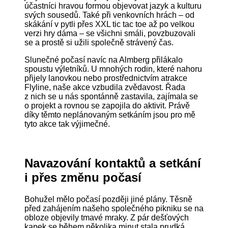
účastníci hravou formou objevovat jazyk a kulturu
svých sousedů. Také při venkovních hrách – od
skákání v pytli přes XXL tic tac toe až po velkou
verzi hry dáma – se všichni smáli, povzbuzovali
se a prostě si užili společně strávený čas.
Slunečné počasí navíc na Almberg přilákalo
spoustu výletníků. U mnohých rodin, které nahoru
přijely lanovkou nebo prostřednictvím atrakce
Flyline, naše akce vzbudila zvědavost. Řada
z nich se u nás spontánně zastavila, zajímala se
o projekt a rovnou se zapojila do aktivit. Právě
díky těmto neplánovaným setkáním jsou pro mě
tyto akce tak výjimečné.
Navazování kontaktů a setkání
i přes změnu počasí
Bohužel mělo počasí později jiné plány. Těsně
před zahájením našeho společného pikniku se na
obloze objevily tmavé mraky. Z pár dešťových
kapek se během několika minut stala prudká