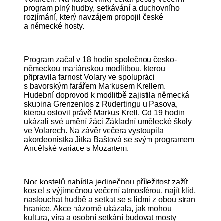
program plný hudby, setkávání a duchovního
rozjímání, který navzájem propojil české
a německé hosty.
Program začal v 18 hodin společnou česko-
německou mariánskou modlitbou, kterou
připravila farnost Volary ve spolupráci
s bavorským farářem Markusem Krellem.
Hudební doprovod k modlitbě zajistila německá
skupina Grenzenlos z Rudertingu u Pasova,
kterou oslovil právě Markus Krell. Od 19 hodin
ukázali své umění žáci Základní umělecké školy
ve Volarech. Na závěr večera vystoupila
akordeonistka Jitka Baštová se svým programem
Andělské variace s Mozartem.
Noc kostelů nabídla jedinečnou příležitost zažít
kostel s výjimečnou večerní atmosférou, najít klid,
naslouchat hudbě a setkat se s lidmi z obou stran
hranice. Akce názorně ukázala, jak mohou
kultura, víra a osobní setkání budovat mosty