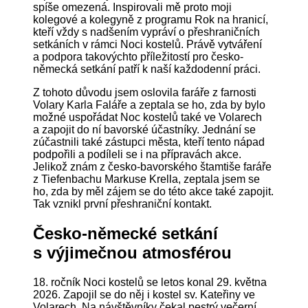
spíše omezená. Inspirovali mě proto moji
kolegové a kolegyně z programu Rok na hranicí,
kteří vždy s nadšením vypráví o přeshraničních
setkáních v rámci Noci kostelů. Právě vytváření
a podpora takovýchto příležitostí pro česko-
německá setkání patří k naší každodenní práci.
Z tohoto důvodu jsem oslovila faráře z farnosti
Volary Karla Faláře a zeptala se ho, zda by bylo
možné uspořádat Noc kostelů také ve Volarech
a zapojit do ní bavorské účastníky. Jednání se
zúčastnili také zástupci města, kteří tento nápad
podpořili a podíleli se i na přípravách akce.
Jelikož znám z česko-bavorského štamtiše faráře
z Tiefenbachu Markuse Krella, zeptala jsem se
ho, zda by měl zájem se do této akce také zapojit.
Tak vznikl první přeshraniční kontakt.
Česko-německé setkání
s výjimečnou atmosférou
18. ročník Noci kostelů se letos konal 29. května
2026. Zapojil se do něj i kostel sv. Kateřiny ve
Volarech. Na návštěvníky čekal pestrý večerní