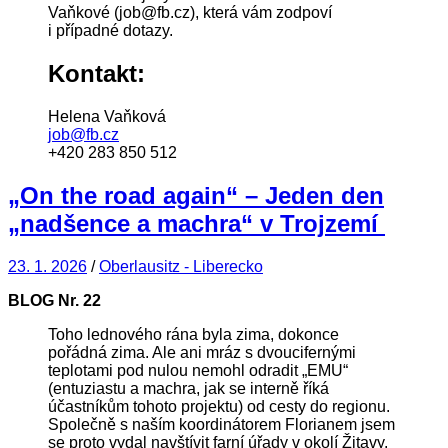
Vaňkové (job@fb.cz), která vám zodpoví
i případné dotazy.
Kontakt:
Helena Vaňková
job@fb.cz
+420 283 850 512
„On the road again“ – Jeden den
„nadšence a machra“ v Trojzemí
23. 1. 2026
/
Oberlausitz - Liberecko
BLOG Nr.
22
Toho lednového rána byla zima, dokonce
pořádná zima. Ale ani mráz s dvoucifernými
teplotami pod nulou nemohl odradit „EMU“
(entuziastu a machra, jak se interně říká
účastníkům tohoto projektu) od cesty do regionu.
Společně s naším koordinátorem Florianem jsem
se proto vydal navštívit farní úřady v okolí Žitavy.