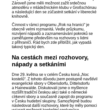
Zároveň jsme měli možnost zažít srdečnou
atmosféru v mládežnickém klubu v Großschönau
a následující den se zúčastnit setkání v liberecké
knihovně.
Činnost v rámci programu „Rok na hranici“ je
obecně velmi rozmanitá. Vedle průzkumu,
rozvíjení nápadů a zaznamenávání pokroků se
zaměřujeme především na rozhovory s lidmi
z příhraničí. Rád bych zde přiblížil, jak vypadá
takový typický den.
Na cestách mezi rozhovory,
nápady a setkáními
Dne 29. května se v celém Česku koná „Noc
kostelů“. Z tohoto důvodu jsem postupně navštívil
evangelické sbory v Olbersdorfu, Dittelsdorfu
a Hainewalde. Diskutovali jsme o myšlence
rozšířit tradiční českou akci také o německé
církevní sbory a současně zapojit do programu
v Česku hudební skupiny. Samozřejmě budou
následovat další rozhovory, které by měly pomoci
vyjasnit možnosti konkrétní spolupráce.