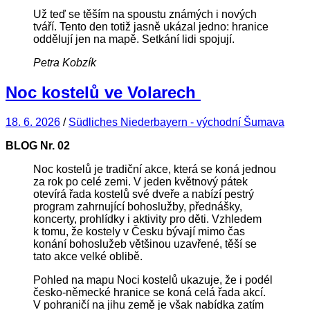
Už teď se těším na spoustu známých i nových
tváří. Tento den totiž jasně ukázal jedno: hranice
oddělují jen na mapě. Setkání lidi spojují.
Petra Kobzík
Noc kostelů ve Volarech
18. 6. 2026
/
Südliches Niederbayern - východní Šumava
BLOG Nr.
02
Noc kostelů je tradiční akce, která se koná jednou
za rok po celé zemi. V jeden květnový pátek
otevírá řada kostelů své dveře a nabízí pestrý
program zahrnující bohoslužby, přednášky,
koncerty, prohlídky i aktivity pro děti. Vzhledem
k tomu, že kostely v Česku bývají mimo čas
konání bohoslužeb většinou uzavřené, těší se
tato akce velké oblibě.
Pohled na mapu Noci kostelů ukazuje, že i podél
česko-německé hranice se koná celá řada akcí.
V pohraničí na jihu země je však nabídka zatím