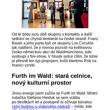
Od té doby jsou obě skupiny v kontaktu a další
setkání se chystá tentokrát na české straně. Franz
Bauer a jeho parta byli ze skupiny Los Circulós
tak nadšení, že ji rovnou pozvali na květnovou
česko-německou akci do Waldmünchenu, kde
vystoupí s fire-show. V hloubi srdce cítím, že tohle
je přesně ten typ propojení, kvůli kterému Rok na
hranici vznikl.
Furth im Wald: stará celnice,
nový kulturní prostor
Jinou energii jsem zažila ve Furth im Wald. Místní
rodačka Stefanie Heiduk se sem vrátila
po desítkách let a postupně tu oživuje bývalou
celní budovu u vlakového nádraží
– místo, kde