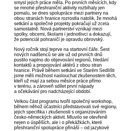
smysl jejich práce měla. Po prvních měsících, kdy
se mnohé přeshraniční aktivity rozbíhaly jen
pomalu, se dnes spolupráce mezi partnery na
obou stranách hranice rozrostla natolik, že mnohá
setkání a společné projekty pokračují už zcela
samostatně. Nová partnerství vznikají mezi
spolky, obcemi, školami i jednotlivci a dokazují,
že potenciál pohraničí je opravdu obrovský.
Nový ročník stojí teprve na startovní čáře. Šest
nových nadšenců se ale už od prvních dnů
pustilo naplno do objevování regionů, hledání
kontaktů a propojování aktérů z obou stran
hranice. Právě během setkání ve Starém Sedlišti
jsme měli možnost naslouchat zkušenostem těch,
kteří už mají za sebou měsíce práce přímo
v terénu, a zároveň sdílet první nápady
a očekávání pro nadcházející období.
Velkou část programu tvořil společný workshop,
během něhož účastníci představovali své regiony,
jejich specifika i zkušenosti s organizováním
česko-německých aktivit. Mluvilo se otevřeně
nejen o úspěších, ale i o překážkách, které
přeshraniční spolupráce přináší – od jazykové