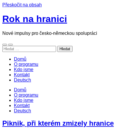
Přeskočit na obsah
Rok na hranici
Nové impulsy pro česko-německou spolupráci
Přepnout
Přepnout
Vyhledávání
mobilní
vyhledávací
menu
pole
Domů
O programu
Kdo jsme
Kontakt
Deutsch
Domů
O programu
Kdo jsme
Kontakt
Deutsch
Piknik, při kterém zmizely hranice