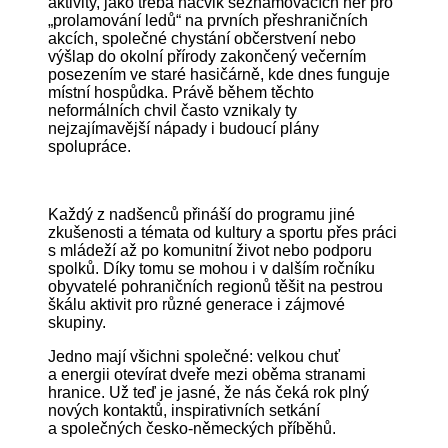
aktivity, jako třeba nácvik seznamovacích her pro
„prolamování ledů“ na prvních přeshraničních
akcích, společné chystání občerstvení nebo
výšlap do okolní přírody zakončený večerním
posezením ve staré hasičárně, kde dnes funguje
místní hospůdka. Právě během těchto
neformálních chvil často vznikaly ty
nejzajímavější nápady i budoucí plány
spolupráce.
Každý z nadšenců přináší do programu jiné
zkušenosti a témata od kultury a sportu přes práci
s mládeží až po komunitní život nebo podporu
spolků. Díky tomu se mohou i v dalším ročníku
obyvatelé pohraničních regionů těšit na pestrou
škálu aktivit pro různé generace i zájmové
skupiny.
Jedno mají všichni společné: velkou chuť
a energii otevírat dveře mezi oběma stranami
hranice. Už teď je jasné, že nás čeká rok plný
nových kontaktů, inspirativních setkání
a společných česko-německých příběhů.