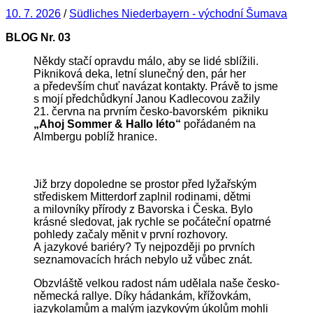
10. 7. 2026
/
Südliches Niederbayern - východní Šumava
BLOG Nr.
03
Někdy stačí opravdu málo, aby se lidé sblížili.
Pikniková deka, letní slunečný den, pár her
a především chuť navázat kontakty. Právě to jsme
s mojí předchůdkyní Janou Kadlecovou zažily
21. června na prvním česko-bavorském pikniku
„Ahoj Sommer & Hallo léto“
pořádaném na
Almbergu poblíž hranice.
Již brzy dopoledne se prostor před lyžařským
střediskem Mitterdorf zaplnil rodinami, dětmi
a milovníky přírody z Bavorska i Česka. Bylo
krásné sledovat, jak rychle se počáteční opatrné
pohledy začaly měnit v první rozhovory.
A jazykové bariéry? Ty nejpozději po prvních
seznamovacích hrách nebylo už vůbec znát.
Obzvláště velkou radost nám udělala naše česko-
německá rallye. Díky hádankám, křížovkám,
jazykolamům a malým jazykovým úkolům mohli