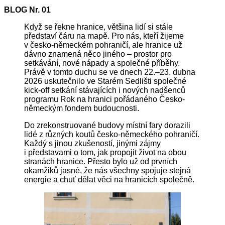
BLOG Nr.
01
Když se řekne hranice, většina lidí si stále
představí čáru na mapě. Pro nás, kteří žijeme
v česko-německém pohraničí, ale hranice už
dávno znamená něco jiného – prostor pro
setkávání, nové nápady a společné příběhy.
Právě v tomto duchu se ve dnech 22.–23. dubna
2026 uskutečnilo ve Starém Sedlišti společné
kick-off setkání stávajících i nových nadšenců
programu Rok na hranici pořádaného Česko-
německým fondem budoucnosti.
Do zrekonstruované budovy místní fary dorazili
lidé z různých koutů česko-německého pohraničí.
Každý s jinou zkušeností, jinými zájmy
i představami o tom, jak propojit život na obou
stranách hranice. Přesto bylo už od prvních
okamžiků jasné, že nás všechny spojuje stejná
energie a chuť dělat věci na hranicích společně.