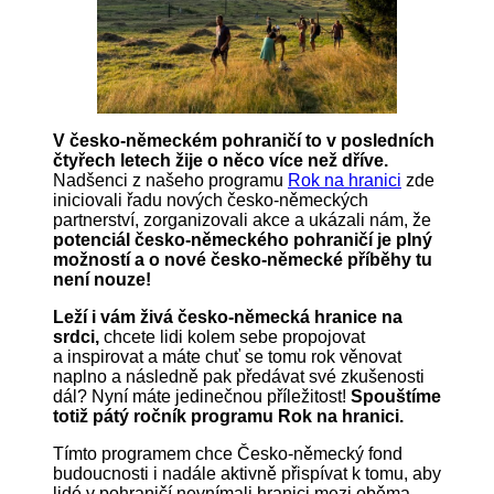
V česko-německém pohraničí to v posledních
čtyřech letech žije o něco více než dříve.
Nadšenci z našeho programu
Rok na hranici
zde
iniciovali řadu nových česko-německých
partnerství, zorganizovali akce a ukázali nám, že
potenciál česko-německého pohraničí je plný
možností a o nové česko-německé příběhy tu
není nouze!
Leží i vám živá česko-německá hranice na
srdci,
chcete lidi kolem sebe propojovat
a inspirovat a máte chuť se tomu rok věnovat
naplno a následně pak předávat své zkušenosti
dál? Nyní máte jedinečnou příležitost!
Spouštíme
totiž pátý ročník programu Rok na hranici.
Tímto programem chce Česko-německý fond
budoucnosti i nadále aktivně přispívat k tomu, aby
lidé v pohraničí nevnímali hranici mezi oběma