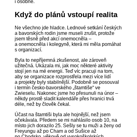
i osobně.
Když do plánů vstoupí realita
Ne všechno jde hladce. Lednové setkání českých
a bavorských rodin jsme museli zrušit, protože
jsem těsně před akcí onemocněla –
a onemocněla i kolegyně, která mi měla pomáhat
s organizací.
Byla to nepříjemná zkušenost, ale zároveň
užitečná. Ukázala mi, jak moc některé aktivity
stojí jen na mé energii. Teď víc pracuji na tom,
aby se organizace rozprostřela mezi více lidí
a projekty byly stabilnější. Podobně se posouval
i termín česko-bavorského „štamtiše“ ve
Zwieselu. Nakonec jsme ho přesunuli na únor –
někdy prostě sladit kalendáře přes hranici trvá
déle, než by člověk čekal.
Účast na štamtiši byla ale hojnější, než jsem
očekávala. Předem se mi nahlásilo osob 10, na
místo jich dorazilo 25. Sešly se tu muži a ženy od
Freyungu až po Cham a od Sušice až
po Chodsko, věkově od vysokoškolských