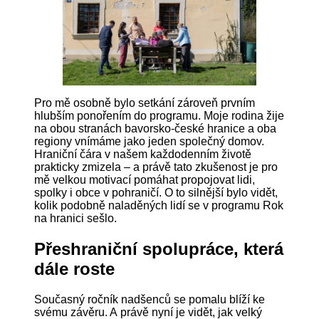
Pro mě osobně bylo setkání zároveň prvním
hlubším ponořením do programu. Moje rodina žije
na obou stranách bavorsko-české hranice a oba
regiony vnímáme jako jeden společný domov.
Hraniční čára v našem každodenním životě
prakticky zmizela – a právě tato zkušenost je pro
mě velkou motivací pomáhat propojovat lidi,
spolky i obce v pohraničí. O to silnější bylo vidět,
kolik podobně naladěných lidí se v programu Rok
na hranici sešlo.
Přeshraniční spolupráce, která
dále roste
Současný ročník nadšenců se pomalu blíží ke
svému závěru. A právě nyní je vidět, jak velký