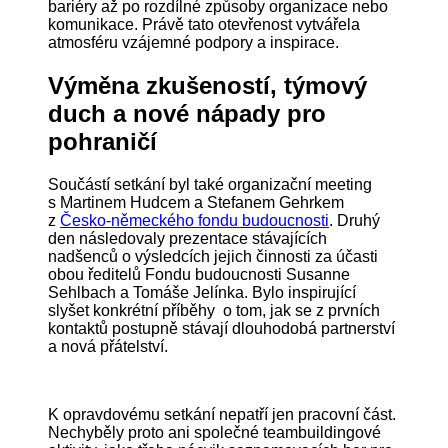
bariéry až po rozdílné způsoby organizace nebo
komunikace. Právě tato otevřenost vytvářela
atmosféru vzájemné podpory a inspirace.
Výměna zkušeností, týmový
duch a nové nápady pro
pohraničí
Součástí setkání byl také organizační meeting
s Martinem Hudcem a Stefanem Gehrkem
z
Česko-německého fondu budoucnosti
. Druhý
den následovaly prezentace stávajících
nadšenců o výsledcích jejich činnosti za účasti
obou ředitelů Fondu budoucnosti Susanne
Sehlbach a Tomáše Jelínka. Bylo inspirující
slyšet konkrétní příběhy o tom, jak se z prvních
kontaktů postupně stávají dlouhodobá partnerství
a nová přátelství.
K opravdovému setkání nepatří jen pracovní část.
Nechyběly proto ani společné teambuildingové