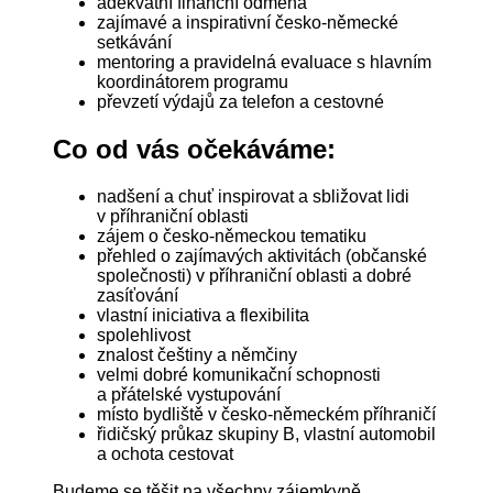
adekvátní finanční odměna
zajímavé a inspirativní česko-německé
setkávání
mentoring a pravidelná evaluace s hlavním
koordinátorem programu
převzetí výdajů za telefon a cestovné
Co od vás očekáváme:
nadšení a chuť inspirovat a sbližovat lidi
v příhraniční oblasti
zájem o česko-německou tematiku
přehled o zajímavých aktivitách (občanské
společnosti) v příhraniční oblasti a dobré
zasíťování
vlastní iniciativa a flexibilita
spolehlivost
znalost češtiny a němčiny
velmi dobré komunikační schopnosti
a přátelské vystupování
místo bydliště v česko-německém příhraničí
řidičský průkaz skupiny B, vlastní automobil
a ochota cestovat
Budeme se těšit na všechny zájemkyně