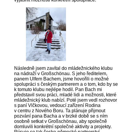
Následně jsem zavítal do mládežnického klubu
na nádraží v Großschönau. S jeho ředitelem,
panem Ulfem Bachem, jsme hovořili o možné
spolupráci s českým partnerem a o tom, kdo by se
k tomuto klubu nejlépe hodil. Pan Bach mi
představil svou práci, mladé lidi a možnosti, které
mládežnický klub nabízí. Poté jsem vedl rozhovor
s paní Vlčkovou, vedoucí zařízení Rodina
v centru z Nového Boru. Ta plánuje přijmout
pozvání pana Bacha a v brzké době se s ním
osobně setkat v Großschönau, aby společně
domluvili konkrétní společné aktivity a projekty.
Rýsuje se tak česko-německé partnerství.