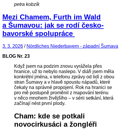
petra kobzík
Mezi Chamem, Furth im Wald
a Šumavou: jak se rodí česko-
bavorské spolupráce
3. 3. 2026
/
Nördliches Niederbayern - západní Šumava
BLOG Nr.
23
Když jsem na podzim znovu vyrážela přes
hranice, už to nebylo naslepo. V diáři jsem měla
konkrétní jména, v telefonu zprávy od lidí z obou
stran Šumavy a v hlavě spoustu nápadů, které
čekaly na správné propojení. Rok na hranici se
pro mě postupně proměnil z mapování terénu
v něco mnohem živějšího – v sérii setkání, která
začínají nést první plody.
Cham: kde se potkali
novocirkusáci a žongléři